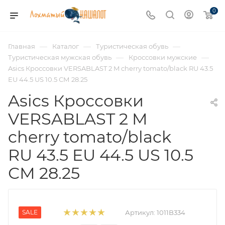
0
—
—
—
Главная
Каталог
Туристическая обувь
—
—
Туристическая мужская обувь
Кроссовки мужские
Asics Кроссовки VERSABLAST 2 M cherry tomato/black RU 43.5
EU 44.5 US 10.5 СМ 28.25
Asics Кроссовки
VERSABLAST 2 M
cherry tomato/black
RU 43.5 EU 44.5 US 10.5
СМ 28.25
SALE
Артикул:
1011B334