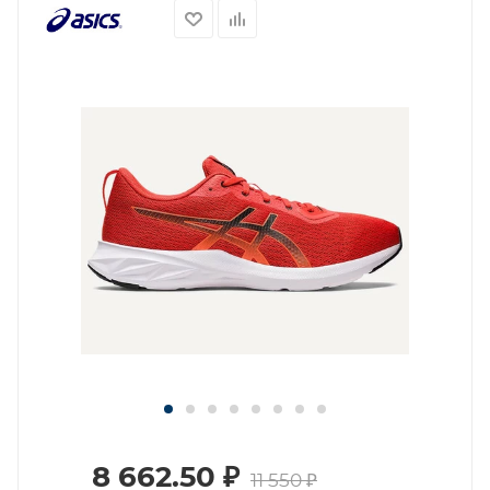
8 662.50
₽
11 550
₽