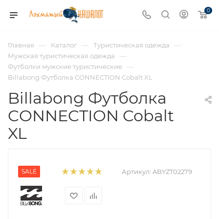
0
—
—
—
Главная
Каталог
Туристическая одежда
—
Мужская туристическая одежда
—
Футболки мужские туристические
Billabong Футболка CONNECTION Cobalt XL
Billabong Футболка
CONNECTION Cobalt
XL
SALE
Артикул:
ABYZT02279