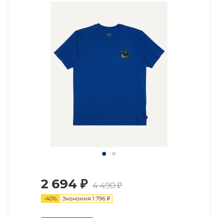
2 694
₽
4 490
₽
-
40
%
Экономия
1 796
₽