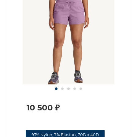
10 500
₽
93% Nylon, 7% Elastan, 70D x 40D