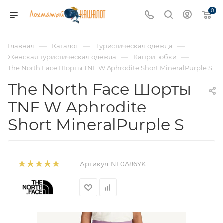
0
—
—
—
Главная
Каталог
Туристическая одежда
—
—
Женская туристическая одежда
Капри, юбки
The North Face Шорты TNF W Aphrodite Short MineralPurple S
The North Face Шорты
TNF W Aphrodite
Short MineralPurple S
Артикул:
NF0A86YK