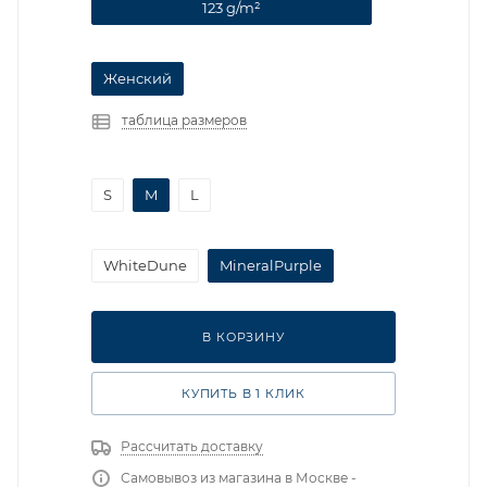
123 g/m²
Женский
таблица размеров
S
M
L
WhiteDune
MineralPurple
В КОРЗИНУ
КУПИТЬ В 1 КЛИК
Рассчитать доставку
Самовывоз из магазина в Москве -