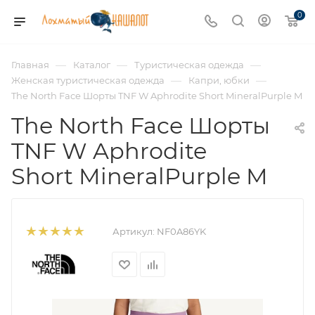
0
—
—
—
Главная
Каталог
Туристическая одежда
—
—
Женская туристическая одежда
Капри, юбки
The North Face Шорты TNF W Aphrodite Short MineralPurple M
The North Face Шорты
TNF W Aphrodite
Short MineralPurple M
Артикул:
NF0A86YK