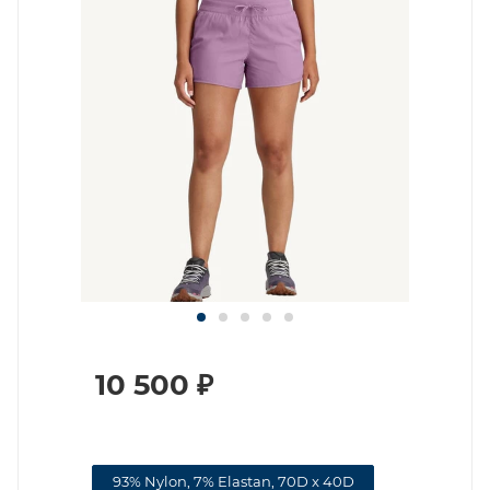
10 500
₽
93% Nylon, 7% Elastan, 70D x 40D