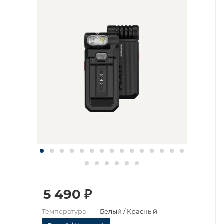
5 490
₽
Температура
—
Белый / Красный