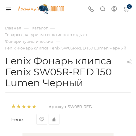
0
—
—
Главная
Каталог
—
Товары для туризма и активного отдыха
—
Фонари туристические
Fenix Фонарь клипса Fenix SW05R-RED 150 Lumen Черный
Fenix Фонарь клипса
Fenix SW05R-RED 150
Lumen Черный
Артикул:
SW05R-RED
Fenix