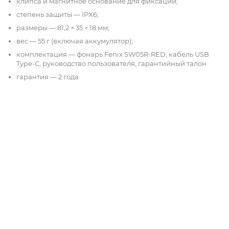
клипса и магнитное основание для фиксации;
степень защиты — IPX6;
размеры — 81,2 × 35 × 18 мм;
вес — 55 г (включая аккумулятор);
комплектация — фонарь Fenix SW05R-RED, кабель USB
Type-C, руководство пользователя, гарантийный талон
гарантия — 2 года.