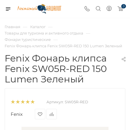
0
—
—
Главная
Каталог
—
Товары для туризма и активного отдыха
—
Фонари туристические
Fenix Фонарь клипса Fenix SW05R-RED 150 Lumen Зеленый
Fenix Фонарь клипса
Fenix SW05R-RED 150
Lumen Зеленый
Артикул:
SW05R-RED
Fenix