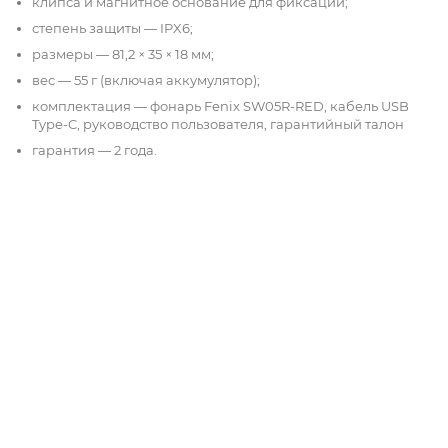
клипса и магнитное основание для фиксации;
степень защиты — IPX6;
размеры — 81,2 × 35 × 18 мм;
вес — 55 г (включая аккумулятор);
комплектация — фонарь Fenix SW05R-RED, кабель USB
Type-C, руководство пользователя, гарантийный талон
гарантия — 2 года.